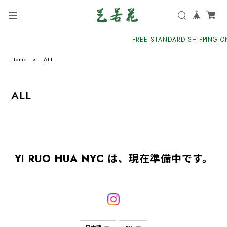
FREE STANDARD SHIPPING ON
Home
ALL
ALL
YI RUO HUA NYC は、現在準備中です。