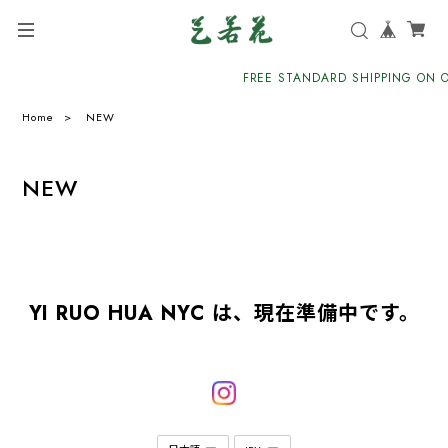
FREE STANDARD SHIPPING ON O
Home
NEW
NEW
YI RUO HUA NYC は、現在準備中です。